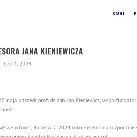
START
P
SORA JANA KIENIEWICZA
Cze 4, 2024
 maja odszedł prof. dr hab. Jan Kieniewicz, współfundator 
rales
”
ię we wtorek, 4 czerwca 2024 roku. Ceremonia rozpocznie 
ezwaniem Świętej Rodziny na Zaciszu, przy ul.