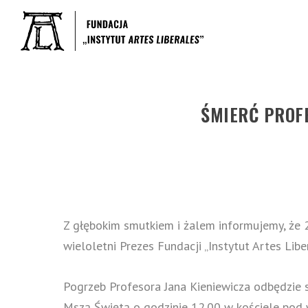
ŚMIERĆ PROFE
Z głębokim smutkiem i żalem informujemy, że 27
wieloletni Prezes Fundacji „Instytut
Artes Libe
Pogrzeb Profesora Jana Kieniewicza odbędzie s
Mszą Świętą o godzinie 12.00 w kościele pod w