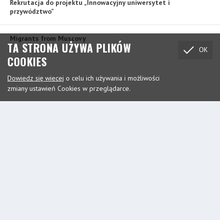
Rekrutacja do projektu „Innowacyjny uniwersytet i
przywództwo”
Migrants from Muscovy
TA STRONA UŻYWA PLIKÓW
OK
COOKIES
Dowiedz się wiecej
o celu ich używania i możliwości
zmiany ustawień Cookies w przeglądarce.
Designed by
| Copyrights
fus&schuss
Fundacja „Instytut Artes Liberales”